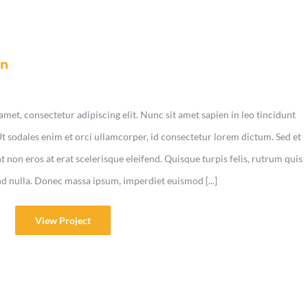
gn
met, consectetur adipiscing elit. Nunc sit amet sapien in leo tincidunt
Ut sodales enim et orci ullamcorper, id consectetur lorem dictum. Sed et
non eros at erat scelerisque eleifend. Quisque turpis felis, rutrum quis
nd nulla. Donec massa ipsum, imperdiet euismod [...]
View Project