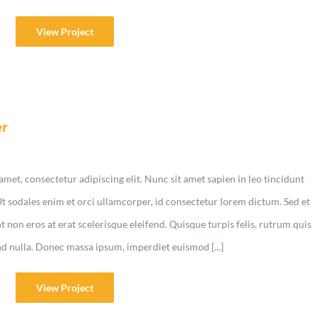
View Project
er
met, consectetur adipiscing elit. Nunc sit amet sapien in leo tincidunt
Ut sodales enim et orci ullamcorper, id consectetur lorem dictum. Sed et
non eros at erat scelerisque eleifend. Quisque turpis felis, rutrum quis
nd nulla. Donec massa ipsum, imperdiet euismod [...]
View Project