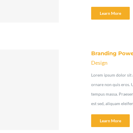
Learn More
Branding Pow
Design
Lorem ipsum dolor sit a
ornare non quis eros. 
tempus massa. Praesent 
est sed, aliquam eleife
Learn More