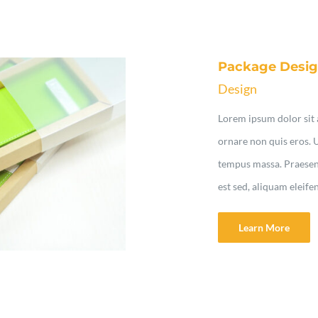
Package Desi
Design
Lorem ipsum dolor sit a
ornare non quis eros. 
tempus massa. Praesent 
est sed, aliquam eleife
Learn More